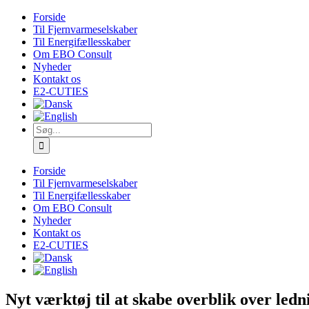
Skip
Forside
to
Til Fjernvarmeselskaber
content
Til Energifællesskaber
Om EBO Consult
Nyheder
Kontakt os
E2-CUTIES
Søg
efter:
Forside
Til Fjernvarmeselskaber
Til Energifællesskaber
Om EBO Consult
Nyheder
Kontakt os
E2-CUTIES
Nyt værktøj til at skabe overblik over led