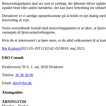
Renoveringsplanen skal ses som et værktøj, der løbende bliver opdate
opstået brud eller anden hændelse, der kan have betydning for rækkef
Derudover er vi særlige opmærksomme på at holde en tæt dialog me
renovering af veje.
Vores overordnede formål med renoveringsplanen er at sikre, at fjernvar
varmepris til fjernvarmeforbrugerne.
Hvis du er interesseret i at høre mere, er du altid velkommen til at kon
Rie Krabsen
2021-05-19T12:02:42+02:00
19. maj 2021
|
EBO Consult
Hvidovrevej 59 A, 1. sal, 2650 Hvidovre
Telefon:
36 38 38 00
Email:
ebo@ebo.dk
Åbningstider
ÅBNINGSTID
Mandag – Fredag