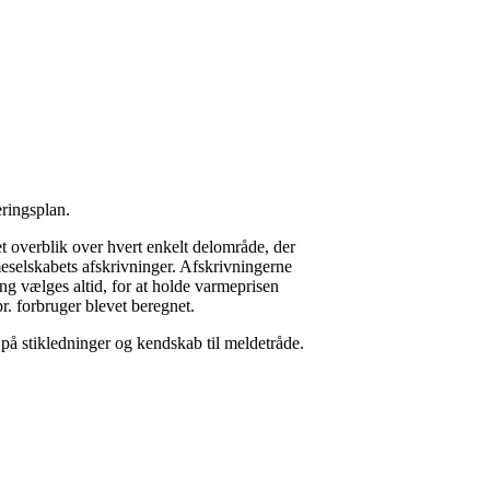
ringsplan.
et overblik over hvert enkelt delområde, der
meselskabets afskrivninger. Afskrivningerne
ing vælges altid, for at holde varmeprisen
r. forbruger blevet beregnet.
 på stikledninger og kendskab til meldetråde.