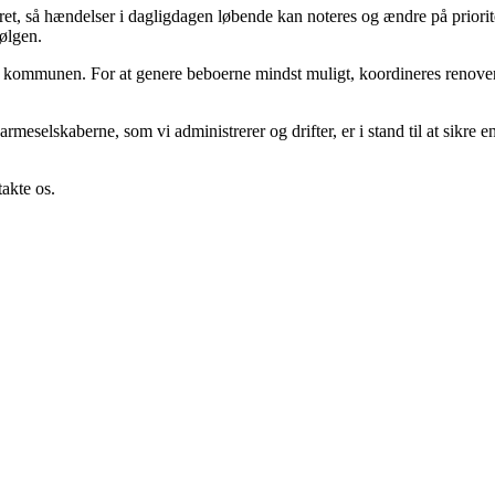
ret, så hændelser i dagligdagen løbende kan noteres og ændre på priori
ølgen.
d kommunen. For at genere beboerne mindst muligt, koordineres renov
meselskaberne, som vi administrerer og drifter, er i stand til at sikre e
takte os.