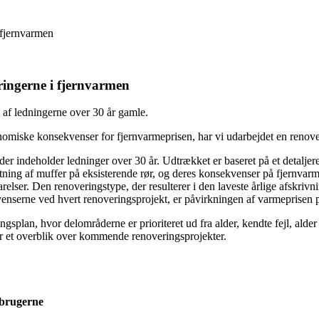
 fjernvarmen
ringerne i fjernvarmen
el af ledningerne over 30 år gamle.
nomiske konsekvenser for fjernvarmeprisen, har vi udarbejdet en renove
der indeholder ledninger over 30 år. Udtrækket er baseret på et detaljer
tning af muffer på eksisterende rør, og deres konsekvenser på fjernvar
elser. Den renoveringstype, der resulterer i den laveste årlige afskrivn
venserne ved hvert renoveringsprojekt, er påvirkningen af varmeprisen p
plan, hvor delområderne er prioriteret ud fra alder, kendte fejl, alder
er et overblik over kommende renoveringsprojekter.
rbrugerne