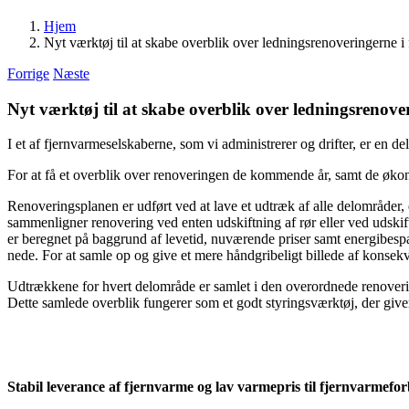
Hjem
Nyt værktøj til at skabe overblik over ledningsrenoveringerne i
Forrige
Næste
Nyt værktøj til at skabe overblik over ledningsrenove
I et af fjernvarmeselskaberne, som vi administrerer og drifter, er en d
For at få et overblik over renoveringen de kommende år, samt de øko
Renoveringsplanen er udført ved at lave et udtræk af alle delområder, 
sammenligner renovering ved enten udskiftning af rør eller ved udskif
er beregnet på baggrund af levetid, nuværende priser samt energibespar
nede. For at samle op og give et mere håndgribeligt billede af konsek
Udtrækkene for hvert delområde er samlet i den overordnede renoverings
Dette samlede overblik fungerer som et godt styringsværktøj, der giv
Stabil leverance af fjernvarme og lav varmepris til fjernvarmefo