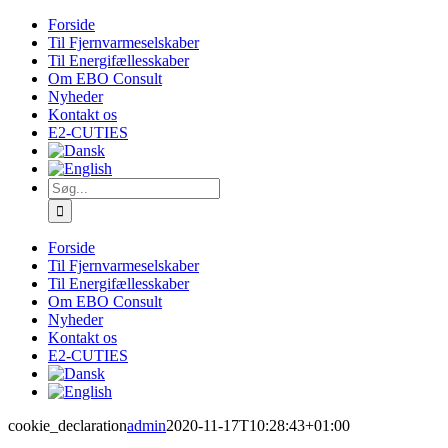
Skip
Forside
to
Til Fjernvarmeselskaber
content
Til Energifællesskaber
Om EBO Consult
Nyheder
Kontakt os
E2-CUTIES
Søg
efter:
Forside
Til Fjernvarmeselskaber
Til Energifællesskaber
Om EBO Consult
Nyheder
Kontakt os
E2-CUTIES
cookie_declaration
admin
2020-11-17T10:28:43+01:00