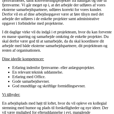
fjernvarmenet, samt konverteringsprojekter fra naturgas og olie til
fjernvarme. Vi går meget op i, at det arbejde der udføres af vores
eksterne samarbejdspartnere, udføres korrekt for vores kunder.
Derfor vil en af dine arbejdsopgaver være at føre tilsyn med det
arbejde der udføres i de enkelte projekter samt administrative
opgaver i forbindelse med projekterne.
I dit daglige virke vil du indgå i et projektteam, hvor du kan forvente
en masse sparring og samarbejde omkring de enkelte projekter. Du
skal derfor være god til at samarbejde, da du skal koordinere dit
arbejde med både eksterne samarbejdspartnere, dit projektteam og
resten af organisationen.
Dine ideelle kompetencer:
Erfaring indenfor fjernvarme- eller anlægsprojekter.
En relevant teknisk uddannelse.
Erfaring med Office.
Gode samarbejdsevner.
God mundtlige og skriftlige formidlingsevner.
Vi tilbyder:
En arbejdsplads med højt til loftet, hvor du vil opleve en kollegial
stemning med humor og plads til forskelligheder og nye ideer. Der
vil være mulighed for efteruddannelse i evt. manglende