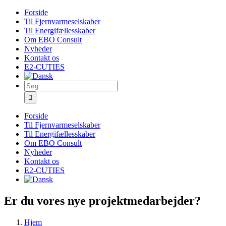
Skip
Forside
to
Til Fjernvarmeselskaber
content
Til Energifællesskaber
Om EBO Consult
Nyheder
Kontakt os
E2-CUTIES
Søg
efter:
Forside
Til Fjernvarmeselskaber
Til Energifællesskaber
Om EBO Consult
Nyheder
Kontakt os
E2-CUTIES
Er du vores nye projektmedarbejder?
Hjem