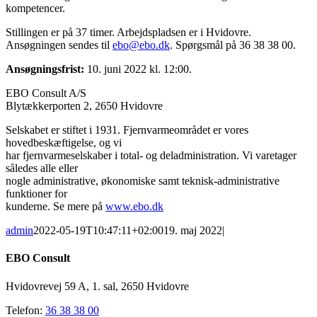
kompetencer.
Stillingen er på 37 timer. Arbejdspladsen er i Hvidovre.
Ansøgningen sendes til
ebo@ebo.dk
. Spørgsmål på 36 38 38 00.
Ansøgningsfrist:
10. juni 2022 kl. 12:00.
EBO Consult A/S
Blytækkerporten 2, 2650 Hvidovre
Selskabet er stiftet i 1931. Fjernvarmeområdet er vores
hovedbeskæftigelse, og vi
har fjernvarmeselskaber i total- og deladministration. Vi varetager
således alle eller
nogle administrative, økonomiske samt teknisk-administrative
funktioner for
kunderne. Se mere på
www.ebo.dk
admin
2022-05-19T10:47:11+02:00
19. maj 2022
|
EBO Consult
Hvidovrevej 59 A, 1. sal, 2650 Hvidovre
Telefon:
36 38 38 00