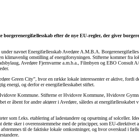
borgerenergifællesskab efter de nye EU-regler, der giver borgere n
20 under navnet Energifællesskab Avedøre A.M.B.A. Borgerenergifællessk
 i en klimavenlig omstilling af energiforsyningen. Stifterne kommer fr
sbylaug, Avedøre Fjernvarme a.m.b.a., Filmbyen og EBO Consult A/S.
eder.
øre Green City”, hvor en række lokale interessenter er aktive, fordi d
g energi, og derfor er energifællesskabet stiftet.
øre i Hvidovre Kommune. Stifterne er Hvidovre Kommune, Hvidovre Gym
 er åbent for andre aktører i Avedøre, således at energifællesskabet 
teter som f.eks. etablering af ladestandere og opsætning af solceller. Ide
t dette sker i overensstemmelse med de principper, som EU-direktivet anf
el afstemmes til de faktiske lokale omkostninger, og hvor overskud i fæl
destandere.