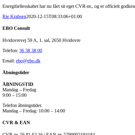
Energifællesskabet har nu fået sit eget CVR-nr., og er officielt godke
Rie Krabsen
2020-12-15T08:33:06+01:00
EBO Consult
Hvidovrevej 59 A, 1. sal, 2650 Hvidovre
Telefon:
36 38 38 00
Email:
ebo@ebo.dk
Åbningstider
ÅBNINGSTID
Mandag – Fredag
9:00 – 15:00
Telefon åbningstider.
Mandag – Fredag: 10:00 – 14:00
CVR & EAN
CVR nr. 56 81 62 16 | EAN nr. 5790002194184