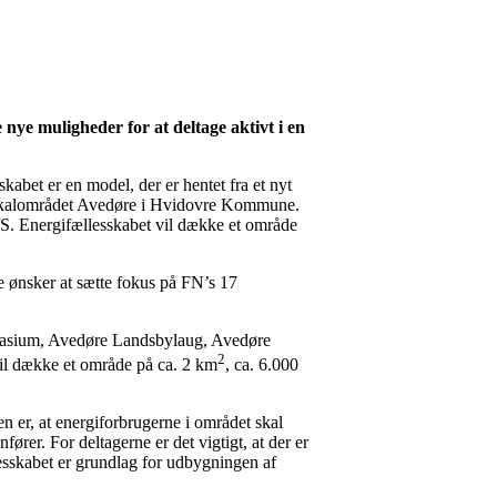
ye muligheder for at deltage aktivt i en
abet er en model, der er hentet fra et nyt
a lokalområdet Avedøre i Hvidovre Kommune.
 Energifællesskabet vil dække et område
e ønsker at sætte fokus på FN’s 17
nasium, Avedøre Landsbylaug, Avedøre
2
vil dække et område på ca. 2 km
, ca. 6.000
en er, at energiforbrugerne i området skal
ører. For deltagerne er det vigtigt, at der er
lesskabet er grundlag for udbygningen af