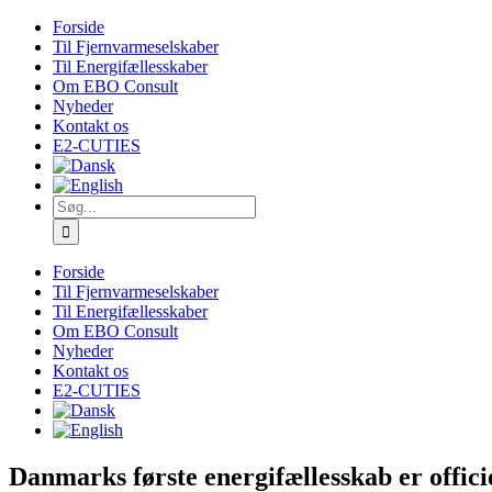
Skip
Forside
to
Til Fjernvarmeselskaber
content
Til Energifællesskaber
Om EBO Consult
Nyheder
Kontakt os
E2-CUTIES
Søg
efter:
Forside
Til Fjernvarmeselskaber
Til Energifællesskaber
Om EBO Consult
Nyheder
Kontakt os
E2-CUTIES
Danmarks første energifællesskab er offici