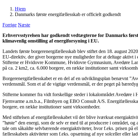
Hjem
Danmarks første energifællesskab er officielt godkendt
Forrige
Næste
Erhvervsstyrelsen har godkendt vedtægterne for Danmarks første 
klimavenlig omstilling af energiforsyning i EU.
Landets første borgerenergifællesskab blev stiftet den 18. august 20
EU-direktiv, der giver borgerne nye muligheder for at deltage aktivt
Stifterne er Hvidovre Kommune, Hvidovre Gymnasium, Avedøre Land
på ca. 2 km2, ca. 6.000 borgere, en række institutioner samt virksomh
Borgerenergifællesskabet er en del af en udviklingsplan benævnt ”Aved
verdensmål. Som et af de vigtige verdensmål, er der peget på bæredygti
Stifterne kommer fra vidt forskellige steder i lokalområdet Aved
Fjernvarme a.m.b.a., Filmbyen og EBO Consult A/S. Energifællesskabet
borgere, en række institutioner samt virksomheder.
Med stiftelsen af energifællesskabet vil der blive iværksat energiaktivi
”høste” den energi, som de selv er med til at producere i området, og a
tale om såkaldte selvbærende energiaktiviteter, hvor f.eks. prisen på 
fællesskabets aktiviteter som f.eks. opsætning af nye solceller eller la