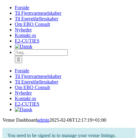
Skip
Forside
to
Til Fjernvarmeselskaber
content
Til Energifællesskaber
Om EBO Consult
Nyheder
Kontakt os
E2-CUTIES
Søg
efter:
Forside
Til Fjernvarmeselskaber
Til Energifællesskaber
Om EBO Consult
Nyheder
Kontakt os
E2-CUTIES
Venue Dashboard
admin
2025-02-06T12:17:19+01:00
You need to be signed in to manage your venue listings.