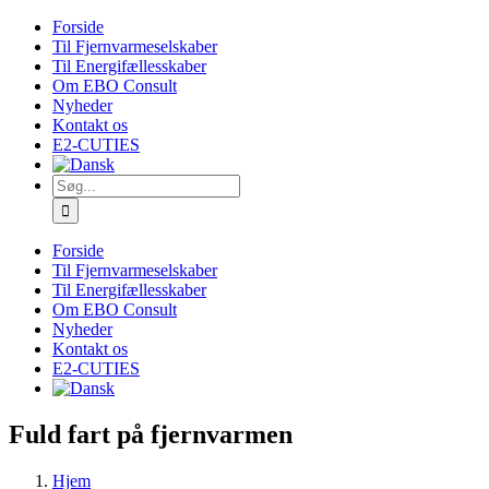
Skip
Forside
to
Til Fjernvarmeselskaber
content
Til Energifællesskaber
Om EBO Consult
Nyheder
Kontakt os
E2-CUTIES
Søg
efter:
Forside
Til Fjernvarmeselskaber
Til Energifællesskaber
Om EBO Consult
Nyheder
Kontakt os
E2-CUTIES
Fuld fart på fjernvarmen
Hjem