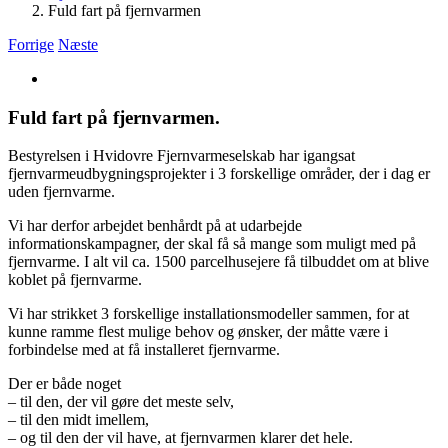
Fuld fart på fjernvarmen
Forrige
Næste
Se
større
billede
Fuld fart på fjernvarmen.
Bestyrelsen i Hvidovre Fjernvarmeselskab har igangsat
fjernvarmeudbygningsprojekter i 3 forskellige områder, der i dag er
uden fjernvarme.
Vi har derfor arbejdet benhårdt på at udarbejde
informationskampagner, der skal få så mange som muligt med på
fjernvarme. I alt vil ca. 1500 parcelhusejere få tilbuddet om at blive
koblet på fjernvarme.
Vi har strikket 3 forskellige installationsmodeller sammen, for at
kunne ramme flest mulige behov og ønsker, der måtte være i
forbindelse med at få installeret fjernvarme.
Der er både noget
– til den, der vil gøre det meste selv,
– til den midt imellem,
– og til den der vil have, at fjernvarmen klarer det hele.