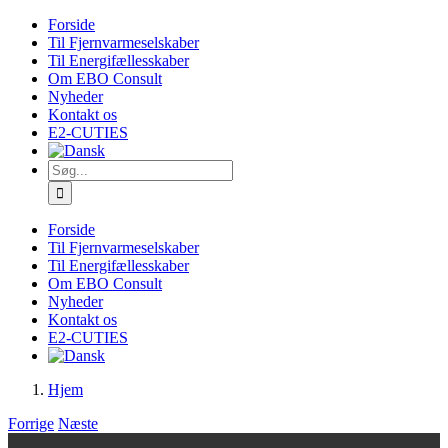
Skip
Forside
to
Til Fjernvarmeselskaber
content
Til Energifællesskaber
Om EBO Consult
Nyheder
Kontakt os
E2-CUTIES
Søg
efter:
Forside
Til Fjernvarmeselskaber
Til Energifællesskaber
Om EBO Consult
Nyheder
Kontakt os
E2-CUTIES
Hjem
Forrige
Næste