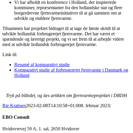
Vi har afholdt en konference i Holland, der inspirerede
kommuner, repræsentanter fra den hollandske stat og flere
borgerdrevne fjernvarmeinitiativer til at gå sammen om at
udvikle og etablere fjernvarme.
Tilsammen har projektet bidraget til at tage de første skridt til at
udvikle hollandsk forbrugerejet fjernvarme. Det har været et
spændende og lærerigt projekt, og vi ser frem til at arbejde videre
med at udvikle hollandsk forbrugerejet fjernvarme.
Link til:
Resumé af komparativt studie
Komparativt studie af forbrugerejet fjernvarme i Danmark og
Holland
Tryk på billedet, og læs artiklen om fjernvarmeprojektet i DBDH
Rie Krabsen
2023-02-08T14:10:58+01:00
8. februar 2023
|
EBO Consult
Hvidovrevej 59 A, 1. sal, 2650 Hvidovre