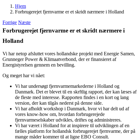
Hjem
Forbrugerejet fjernvarme er et skridt nærmere i Holland
Forrige
Næste
Forbrugerejet fjernvarme er et skridt nærmere i
Holland
Vi har netop afsluttet vores hollandske projekt med Energie Samen,
Grunneger Power & Klimaatverbond, der er finansieret af
Energistyrelsen gennem en bevilling.
Og meget har vi nået:
Vi har undersøgt fjernvarmemarkederne i Holland og
Danmark. Det er blevet til en skrftlig rapport, der kan læses af
de fleste med interesse. Rapporten findes i en kort og lang
version, der kan tilgås nederst på denne side.
Vi har afholdt workshop i Danmark, hvor vi har delt ud af
vores know-how om, hvordan forbrugerejede
fjernvarmeselskaber udvikles, driftes og administreres.
Vi har været i Holland for at inspirere til udviklingen af en
fælles platform for hollandsk forbrugerejet fjernvarme, der på
mange måder kommer til at ligne EBO Consult.