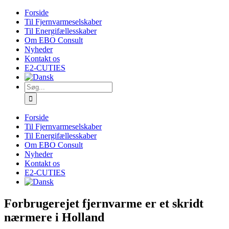
Skip
Forside
to
Til Fjernvarmeselskaber
content
Til Energifællesskaber
Om EBO Consult
Nyheder
Kontakt os
E2-CUTIES
Søg
efter:
Forside
Til Fjernvarmeselskaber
Til Energifællesskaber
Om EBO Consult
Nyheder
Kontakt os
E2-CUTIES
Forbrugerejet fjernvarme er et skridt
nærmere i Holland