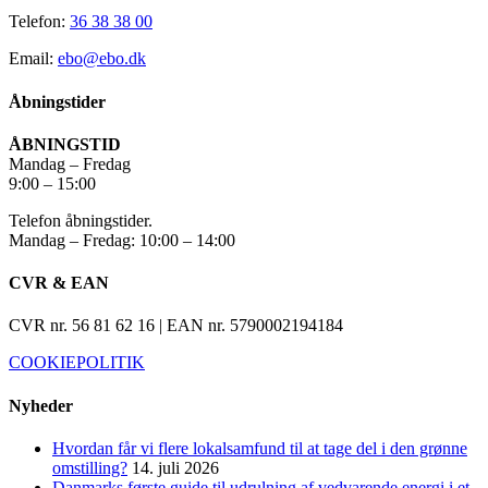
Telefon:
36 38 38 00
Email:
ebo@ebo.dk
Åbningstider
ÅBNINGSTID
Mandag – Fredag
9:00 – 15:00
Telefon åbningstider.
Mandag – Fredag: 10:00 – 14:00
CVR & EAN
CVR nr. 56 81 62 16 | EAN nr. 5790002194184
COOKIEPOLITIK
Nyheder
Hvordan får vi flere lokalsamfund til at tage del i den grønne
omstilling?
14. juli 2026
Danmarks første guide til udrulning af vedvarende energi i et