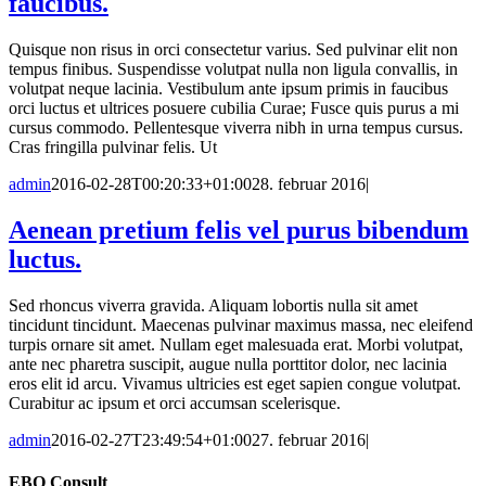
faucibus.
Quisque non risus in orci consectetur varius. Sed pulvinar elit non
tempus finibus. Suspendisse volutpat nulla non ligula convallis, in
volutpat neque lacinia. Vestibulum ante ipsum primis in faucibus
orci luctus et ultrices posuere cubilia Curae; Fusce quis purus a mi
cursus commodo. Pellentesque viverra nibh in urna tempus cursus.
Cras fringilla pulvinar felis. Ut
admin
2016-02-28T00:20:33+01:00
28. februar 2016
|
Aenean pretium felis vel purus bibendum
luctus.
Sed rhoncus viverra gravida. Aliquam lobortis nulla sit amet
tincidunt tincidunt. Maecenas pulvinar maximus massa, nec eleifend
turpis ornare sit amet. Nullam eget malesuada erat. Morbi volutpat,
ante nec pharetra suscipit, augue nulla porttitor dolor, nec lacinia
eros elit id arcu. Vivamus ultricies est eget sapien congue volutpat.
Curabitur ac ipsum et orci accumsan scelerisque.
admin
2016-02-27T23:49:54+01:00
27. februar 2016
|
EBO Consult