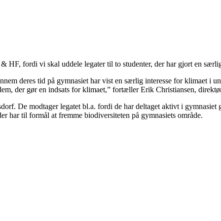
F, fordi vi skal uddele legater til to studenter, der har gjort en særlig
nnem deres tid på gymnasiet har vist en særlig interesse for klimaet i un
, der gør en indsats for klimaet,” fortæller Erik Christiansen, direkt
sdorf. De modtager legatet bl.a. fordi de har deltaget aktivt i gymna
r har til formål at fremme biodiversiteten på gymnasiets område.