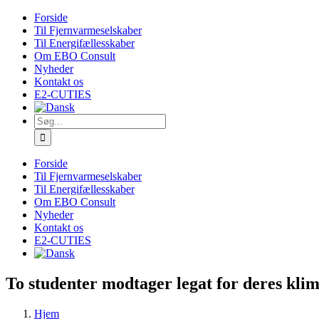
Skip
Forside
to
Til Fjernvarmeselskaber
content
Til Energifællesskaber
Om EBO Consult
Nyheder
Kontakt os
E2-CUTIES
Søg
efter:
Forside
Til Fjernvarmeselskaber
Til Energifællesskaber
Om EBO Consult
Nyheder
Kontakt os
E2-CUTIES
To studenter modtager legat for deres kli
Hjem