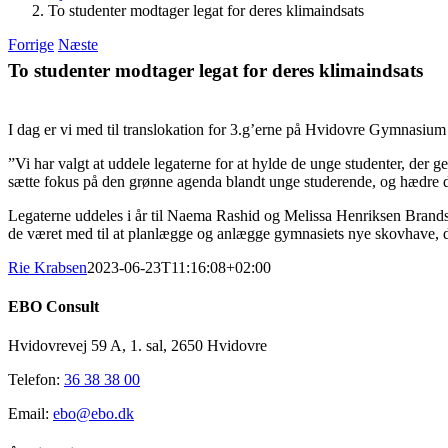
To studenter modtager legat for deres klimaindsats
Forrige
Næste
To studenter modtager legat for deres klimaindsats
I dag er vi med til translokation for 3.g’erne på Hvidovre Gymnasium & H
”Vi har valgt at uddele legaterne for at hylde de unge studenter, der ge
sætte fokus på den grønne agenda blandt unge studerende, og hædre dem
Legaterne uddeles i år til Naema Rashid og Melissa Henriksen Brand
de været med til at planlægge og anlægge gymnasiets nye skovhave, de
Rie Krabsen
2023-06-23T11:16:08+02:00
EBO Consult
Hvidovrevej 59 A, 1. sal, 2650 Hvidovre
Telefon:
36 38 38 00
Email:
ebo@ebo.dk