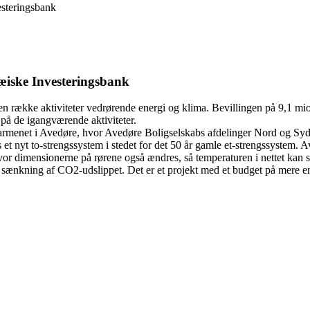
esteringsbank
pæiske Investeringsbank
e en række aktiviteter vedrørende energi og klima. Bevillingen på 9,1 
 på de igangværende aktiviteter.
armenet i Avedøre, hvor Avedøre Boligselskabs afdelinger Nord og Syd 
tes et nyt to-strengssystem i stedet for det 50 år gamle et-strengssystem
or dimensionerne på rørene også ændres, så temperaturen i nettet kan s
 sænkning af CO2-udslippet. Det er et projekt med et budget på mere en