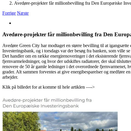
Avedøre-projekter får millionbevilling fra Den Europæiske Inv
Forrige
Næste
Se
større
billede
Avedøre-projekter får millionbevilling fra Den Euro
Avedøre Green City har modtaget en større bevilling til at igangsætt
Investeringsbank, og i torsdags var der besøg fra banken, som ville se
Det handler om en række energirenoveringer i det eksisterende fjernv
fjernvarmeledninger, og hvor der udskiftes radiatorer, der skal tilslut
renovere de 50 år gamle ledninger i det overordnede fjernvarmenet, hv
grader. Alt sammen forventes at give energibesparelser og medføre en
arbejder.
Klik på billedet for at komme til hele artiklen —->