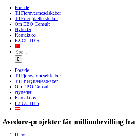
Skip
Forside
to
Til Fjernvarmeselskaber
content
Til Energifællesskaber
Om EBO Consult
Nyheder
Kontakt os
E2-CUTIES
Søg
efter:
Forside
Til Fjernvarmeselskaber
Til Energifællesskaber
Om EBO Consult
Nyheder
Kontakt os
E2-CUTIES
Avedøre-projekter får millionbevilling fr
Hjem