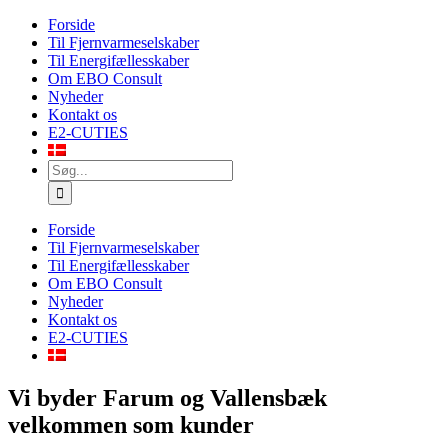
Skip
Forside
to
Til Fjernvarmeselskaber
content
Til Energifællesskaber
Om EBO Consult
Nyheder
Kontakt os
E2-CUTIES
Søg
efter:
Forside
Til Fjernvarmeselskaber
Til Energifællesskaber
Om EBO Consult
Nyheder
Kontakt os
E2-CUTIES
Vi byder Farum og Vallensbæk
velkommen som kunder